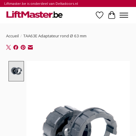
Liftmaster.be is onderdeel van Deltadoors.nl
Liste de souhait
Panier
Accueil
/
TAA63E Adaptateur rond Ø 63 mm
Product image slideshow Items