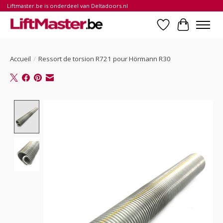
Liftmaster.be is onderdeel van Deltadoors.nl
Liste de souhait
Panier
Accueil
/
Ressort de torsion R721 pour Hörmann R30
Product image slideshow Items