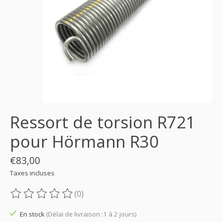
Ressort de torsion R721
pour Hörmann R30
€83,00
Taxes incluses
(0)
Ce produit est évalué à
0
sur 5
En stock
(Délai de livraison :1 à 2 jours)