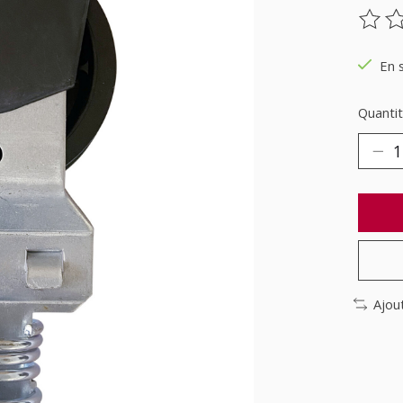
Ce pr
En 
Quantit
Ajou