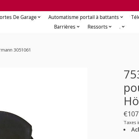
ortes De Garage
Automatisme portail à battants
Té
Barrières
Ressorts
.
Hörmann 3051061
75
po
Hö
€107
Taxes i
Ac