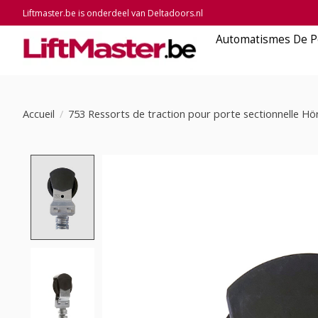
Liftmaster.be is onderdeel van Deltadoors.nl
Automatismes De P
Accueil
/
753 Ressorts de traction pour porte sectionnelle 
Product image slideshow Items