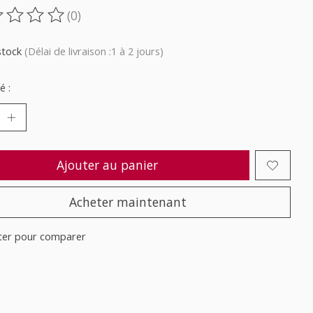
(0)
oduit est évalué à
0
sur 5
stock
(Délai de livraison :1 à 2 jours)
é :
Ajouter au panier
Acheter maintenant
ter pour comparer