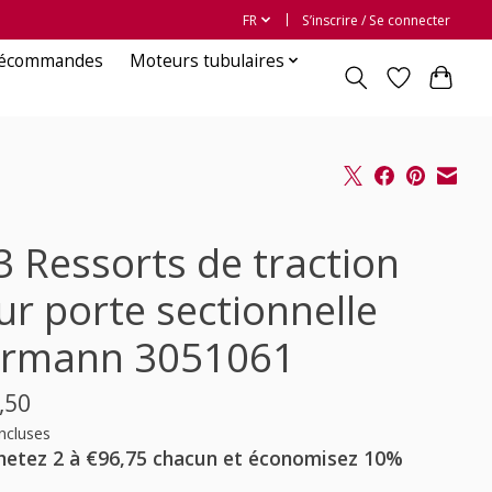
FR
S’inscrire / Se connecter
lécommandes
Moteurs tubulaires
3 Ressorts de traction
ur porte sectionnelle
rmann 3051061
,50
ncluses
hetez 2 à €96,75 chacun et économisez 10%