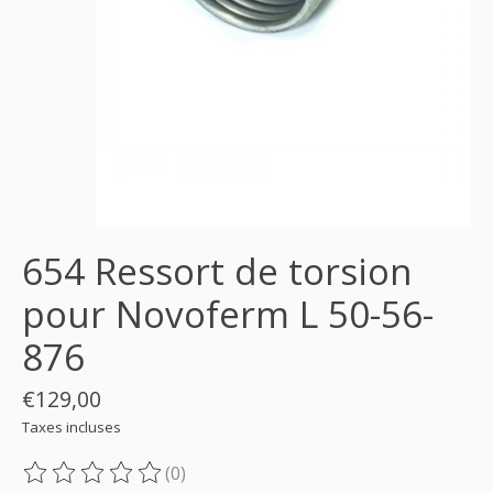
654 Ressort de torsion
pour Novoferm L 50-56-
876
€129,00
Taxes incluses
(0)
Ce produit est évalué à
0
sur 5