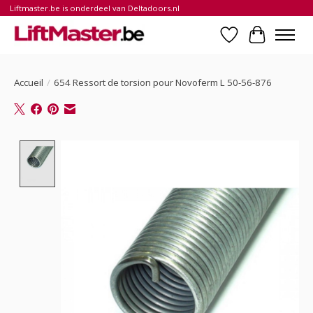
Liftmaster.be is onderdeel van Deltadoors.nl
Liste de souhait
Panier
Accueil
/
654 Ressort de torsion pour Novoferm L 50-56-876
Product image slideshow Items