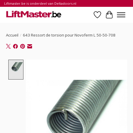
Liftmaster.be is onderdeel van Deltadoors.nl
Liste de souhait
Panier
Accueil
/
643 Ressort de torsion pour Novoferm L 50-50-708
Product image slideshow Items