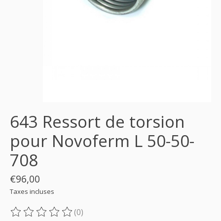
643 Ressort de torsion
pour Novoferm L 50-50-
708
€96,00
Taxes incluses
(0)
Ce produit est évalué à
0
sur 5