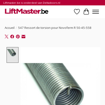
Liftmaster.be is onderdeel van Deltadoors.nl
Liste de souhait
Panier
Accueil
/
547 Ressort de torsion pour Novoferm R 50-45-558
Product image slideshow Items