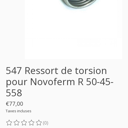
547 Ressort de torsion
pour Novoferm R 50-45-
558
€77,00
Taxes incluses
(0)
Ce produit est évalué à
0
sur 5