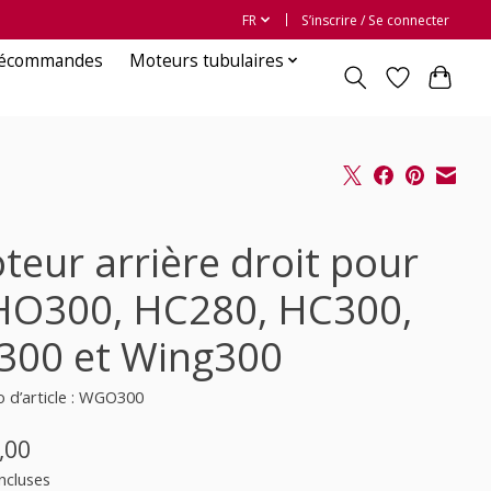
FR
S’inscrire / Se connecter
lécommandes
Moteurs tubulaires
teur arrière droit pour
O300, HC280, HC300,
300 et Wing300
 d’article : WGO300
,00
ncluses