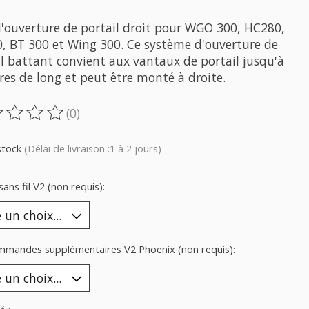
d'ouverture de portail droit pour WGO 300, HC280,
, BT 300 et Wing 300. Ce système d'ouverture de
il battant convient aux vantaux de portail jusqu'à
res de long et peut être monté à droite.
(0)
oduit est évalué à
0
sur 5
stock
(Délai de livraison :1 à 2 jours)
sans fil V2 (non requis):
mmandes supplémentaires V2 Phoenix (non requis):