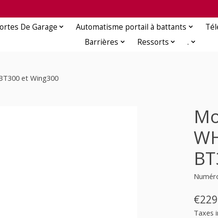
ortes De Garage
Automatisme portail à battants
Té
Barrières
Ressorts
.
 BT300 et Wing300
Mo
WH
BT
Numéro
€229
Taxes i