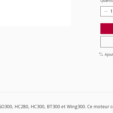
Quantit
Ajou
WGO300, HC280, HC300, BT300 et Wing300. Ce moteur co