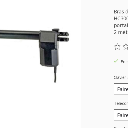
Bras 
HC300
porta
2 mèt
Ce pr
En 
Clavier 
Téléco