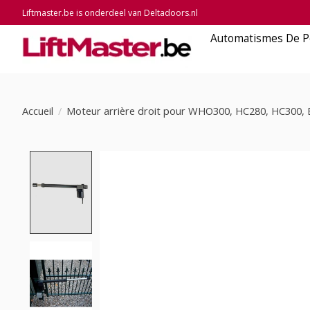
Liftmaster.be is onderdeel van Deltadoors.nl
Automatismes De P
Accueil
/
Moteur arrière droit pour WHO300, HC280, HC300,
Product image slideshow Items