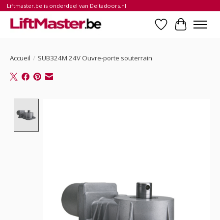
Liftmaster.be is onderdeel van Deltadoors.nl
Liste de souhait
Panier
Accueil
/
SUB324M 24V Ouvre-porte souterrain
Product image slideshow Items