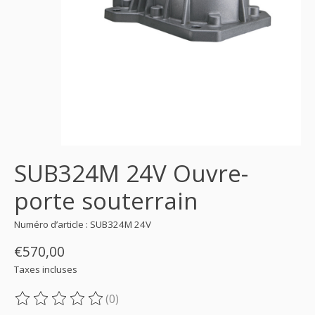
SUB324M 24V Ouvre-
porte souterrain
Numéro d’article : SUB324M 24V
€570,00
Taxes incluses
(0)
Ce produit est évalué à
0
sur 5