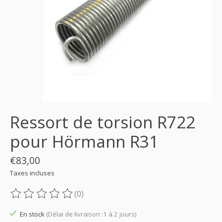
Ressort de torsion R722
pour Hörmann R31
€83,00
Taxes incluses
(0)
Ce produit est évalué à
0
sur 5
En stock
(Délai de livraison :1 à 2 jours)