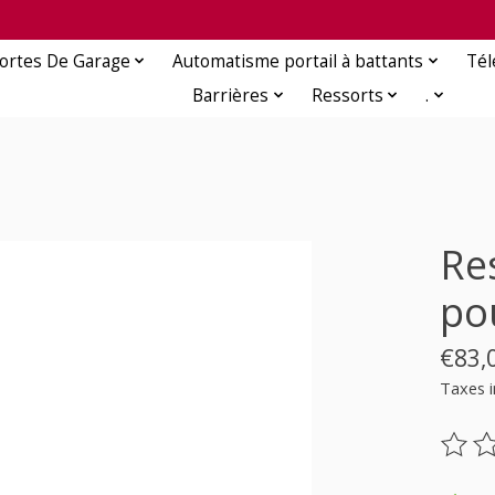
ortes De Garage
Automatisme portail à battants
Té
Barrières
Ressorts
.
Re
po
€83,
Taxes i
Ce pr