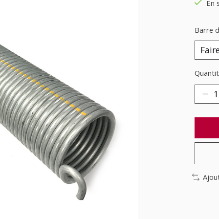
En 
Barre d
Quantit
Ajou