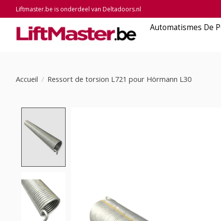
Liftmaster.be is onderdeel van Deltadoors.nl
Automatismes De P
Accueil
/
Ressort de torsion L721 pour Hörmann L30
Product image slideshow Items