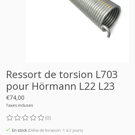
Ressort de torsion L703
pour Hörmann L22 L23
€74,00
Taxes incluses
(0)
Ce produit est évalué à
0
sur 5
En stock
(Délai de livraison :1 à 2 jours)