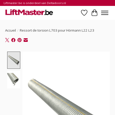
Liftmaster.be is onderdeel van Deltadoors.nl
Liste de souhait
Panier
Accueil
/
Ressort de torsion L703 pour Hörmann L22 L23
Product image slideshow Items