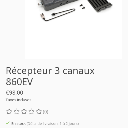
Récepteur 3 canaux
860EV
€98,00
Taxes incluses
(0)
Ce produit est évalué à
0
sur 5
En stock
(Délai de livraison :1 à 2 jours)