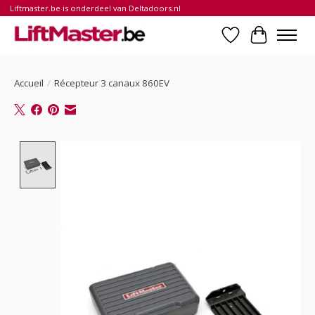
Liftmaster.be is onderdeel van Deltadoors.nl
Liste de souhait
Panier
Accueil
/
Récepteur 3 canaux 860EV
Product image slideshow Items