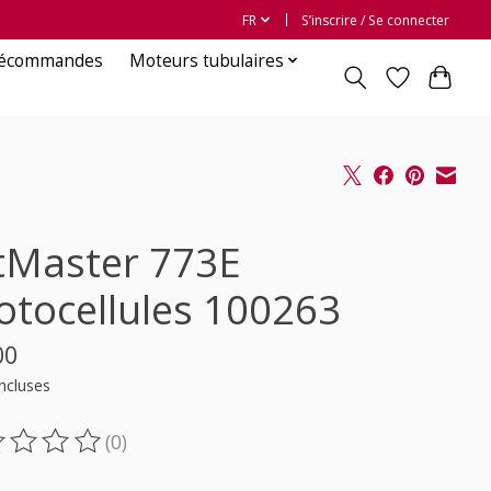
FR
S’inscrire / Se connecter
lécommandes
Moteurs tubulaires
ftMaster 773E
otocellules 100263
00
ncluses
(0)
oduit est évalué à
0
sur 5