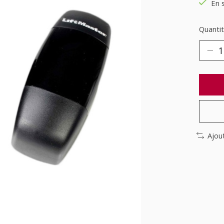
En 
Quantit
Ajou