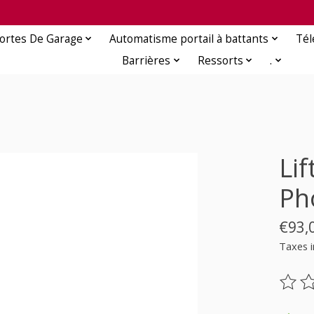
ortes De Garage
Automatisme portail à battants
Té
Barrières
Ressorts
.
Li
Ph
€93,
Taxes i
Ce pr