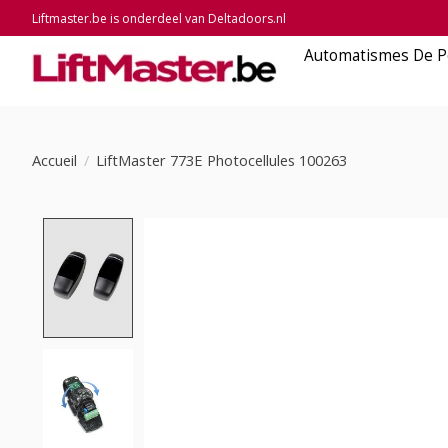
Liftmaster.be is onderdeel van Deltadoors.nl
Automatismes De P
Accueil
/
LiftMaster 773E Photocellules 100263
Product image slideshow Items