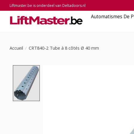
Liftmaster.be is onderdeel van Deltadoors.nl
Automatismes De P
Accueil
/
CRT840-2 Tube à 8 côtés Ø 40 mm
Product image slideshow Items