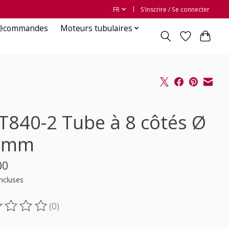
FR
S’inscrire / Se connecter
lécommandes
Moteurs tubulaires
T840-2 Tube à 8 côtés Ø
 mm
00
ncluses
(0)
oduit est évalué à
0
sur 5