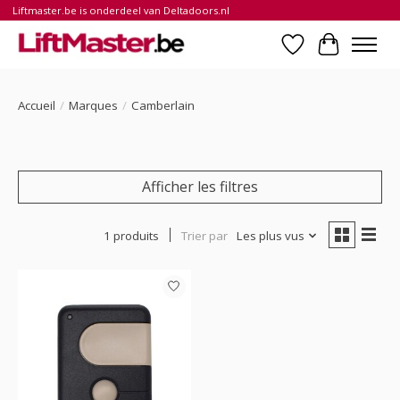
Liftmaster.be is onderdeel van Deltadoors.nl
Liste de souhait
Panier
Accueil
/
Marques
/
Camberlain
Afficher les filtres
1 produits
Trier par
Les plus vus