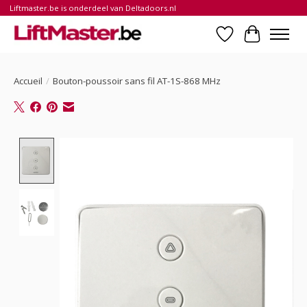
Liftmaster.be is onderdeel van Deltadoors.nl
Liste de souhait
Panier
Accueil
/
Bouton-poussoir sans fil AT-1S-868 MHz
Product image slideshow Items