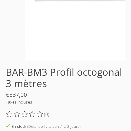
BAR-BM3 Profil octogonal
3 mètres
€337,00
Taxes incluses
(0)
Ce produit est évalué à
0
sur 5
En stock
(Délai de livraison :1 à 2 jours)