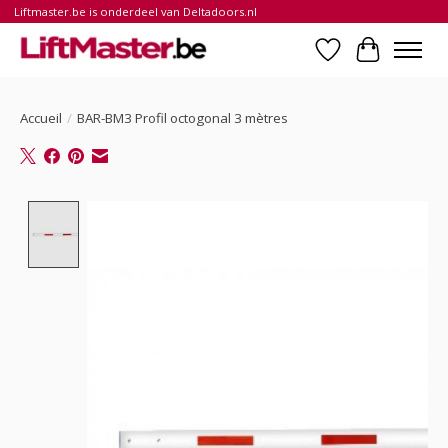
Liftmaster.be is onderdeel van Deltadoors.nl
Liste de souhait
Panier
Accueil
/
BAR-BM3 Profil octogonal 3 mètres
Product image slideshow Items