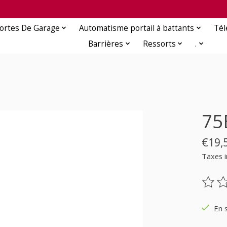
ortes De Garage
Automatisme portail à battants
Té
Barrières
Ressorts
.
75
€19,
Taxes i
Ce pr
En 