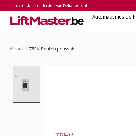
Liftmaster.be is onderdeel van Deltadoors.nl
Automatismes De P
Accueil
/
75EV Bouton poussoir
Product image slideshow Items