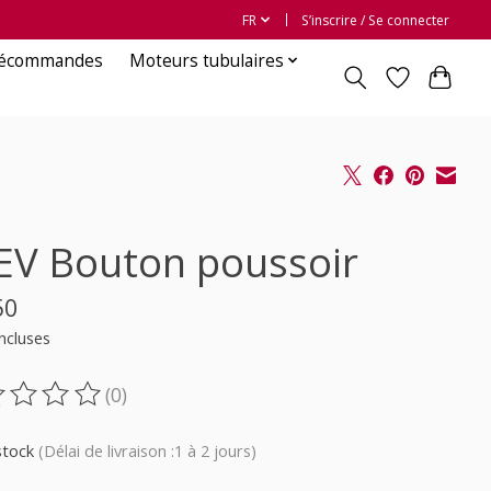
FR
S’inscrire / Se connecter
lécommandes
Moteurs tubulaires
EV Bouton poussoir
50
ncluses
(0)
oduit est évalué à
0
sur 5
stock
(Délai de livraison :1 à 2 jours)