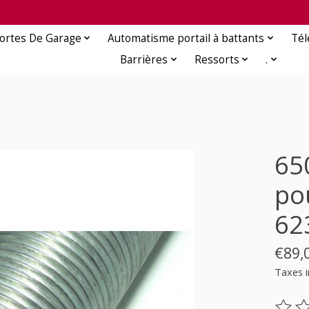
ortes De Garage
Automatisme portail à battants
Té
Barrières
Ressorts
.
65
po
62
€89,
Taxes i