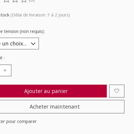
oduit est évalué à
0
sur 5
stock
(Délai de livraison :1 à 2 jours)
e tension (non requis):
é :
Ajouter au panier
Acheter maintenant
ter pour comparer