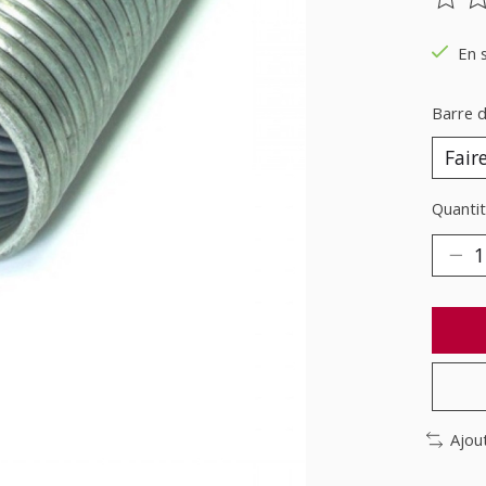
Ce pr
En 
Barre d
Quantit
Ajou