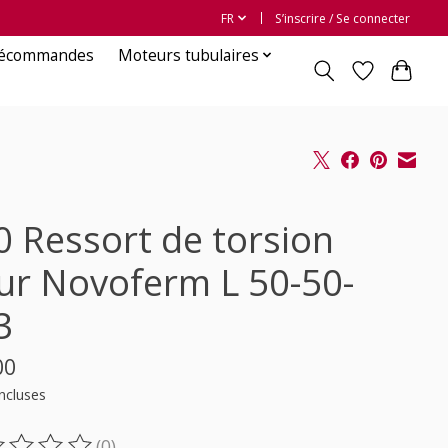
FR
S’inscrire / Se connecter
lécommandes
Moteurs tubulaires
0 Ressort de torsion
ur Novoferm L 50-50-
3
00
ncluses
(0)