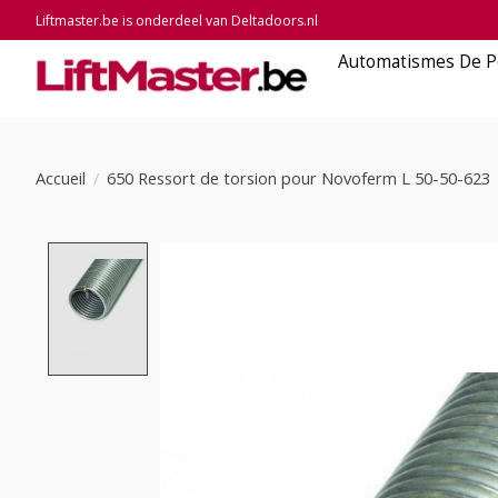
Liftmaster.be is onderdeel van Deltadoors.nl
Automatismes De P
Accueil
/
650 Ressort de torsion pour Novoferm L 50-50-623
Product image slideshow Items