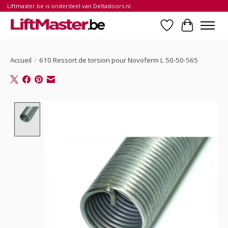
Liftmaster.be is onderdeel van Deltadoors.nl
Liste de souhait
Panier
Accueil
/
610 Ressort de torsion pour Novoferm L 50-50-565
Product image slideshow Items