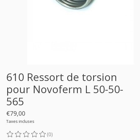
610 Ressort de torsion
pour Novoferm L 50-50-
565
€79,00
Taxes incluses
(0)
Ce produit est évalué à
0
sur 5