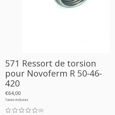
571 Ressort de torsion
pour Novoferm R 50-46-
420
€64,00
Taxes incluses
(0)
Ce produit est évalué à
0
sur 5