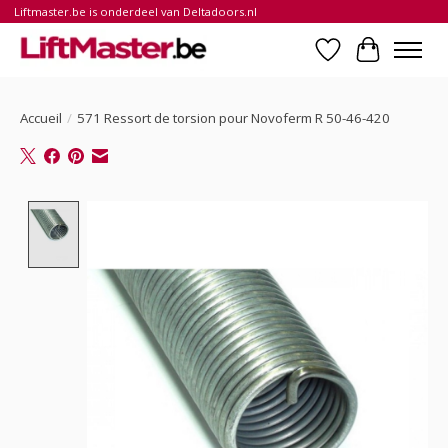
Liftmaster.be is onderdeel van Deltadoors.nl
Liste de souhait
Panier
Accueil
/
571 Ressort de torsion pour Novoferm R 50-46-420
Product image slideshow Items