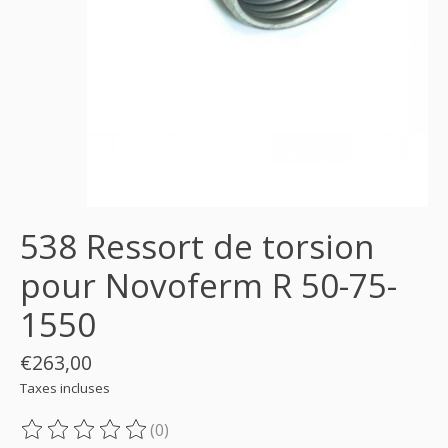
538 Ressort de torsion
pour Novoferm R 50-75-
1550
€263,00
Taxes incluses
(0)
Ce produit est évalué à
0
sur 5