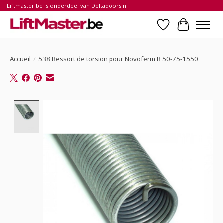
Liftmaster.be is onderdeel van Deltadoors.nl
Liste de souhait
Panier
Accueil
/
538 Ressort de torsion pour Novoferm R 50-75-1550
Product image slideshow Items