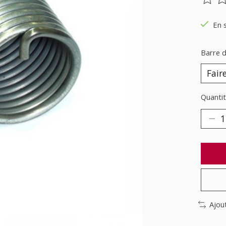
Ce pr
En 
Barre d
Quantit
Ajou