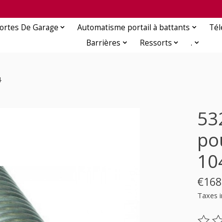
ortes De Garage
Automatisme portail à battants
Té
Barrières
Ressorts
.
4
53
po
10
€168
Taxes i