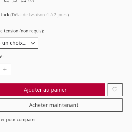
oduit est évalué à
0
sur 5
stock
(Délai de livraison :1 à 2 jours)
e tension (non requis):
é :
Ajouter au panier
Acheter maintenant
ter pour comparer