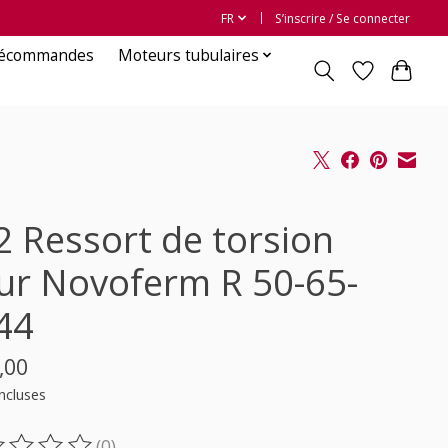
FR
S’inscrire / Se connecter
lécommandes
Moteurs tubulaires
2 Ressort de torsion
ur Novoferm R 50-65-
44
,00
ncluses
(0)