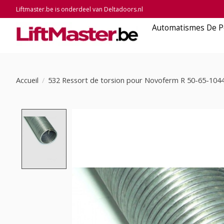
Liftmaster.be is onderdeel van Deltadoors.nl
Automatismes De P
Accueil
/
532 Ressort de torsion pour Novoferm R 50-65-104
Product image slideshow Items