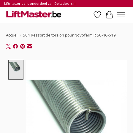
Liftmaster.be is onderdeel van Deltadoors.nl
Liste de souhait
Panier
Accueil
/
504 Ressort de torsion pour Novoferm R 50-46-619
Product image slideshow Items