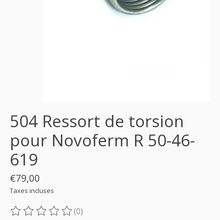
504 Ressort de torsion
pour Novoferm R 50-46-
619
€79,00
Taxes incluses
(0)
Ce produit est évalué à
0
sur 5